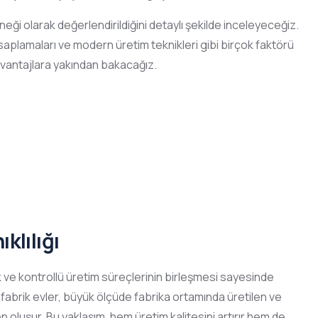
eği olarak değerlendirildiğini detaylı şekilde inceleyeceğiz.
esaplamaları ve modern üretim teknikleri gibi birçok faktörü
avantajlara yakından bakacağız.
klılığı
ik ve kontrollü üretim süreçlerinin birleşmesi sayesinde
efabrik evler, büyük ölçüde fabrika ortamında üretilen ve
 oluşur. Bu yaklaşım, hem üretim kalitesini artırır hem de