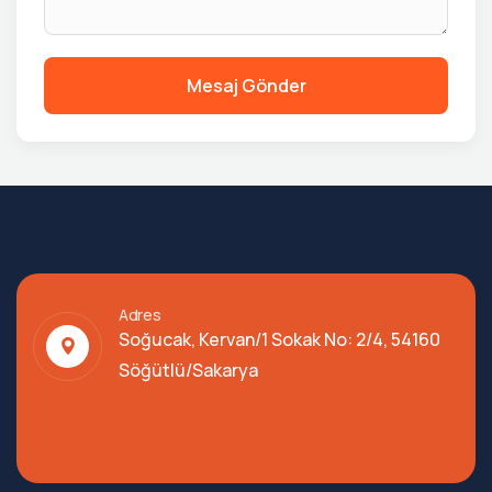
Mesaj Gönder
Adres
Soğucak, Kervan/1 Sokak No: 2/4, 54160
Söğütlü/Sakarya