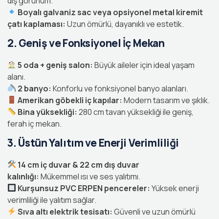
dış görünüm.
Boyalı galvaniz sac veya opsiyonel metal kiremit
çatı kaplaması:
Uzun ömürlü, dayanıklı ve estetik.
2. Geniş ve Fonksiyonel İç Mekan
5 oda + geniş salon:
Büyük aileler için ideal yaşam
alanı.
2 banyo:
Konforlu ve fonksiyonel banyo alanları.
Amerikan göbekli iç kapılar:
Modern tasarım ve şıklık.
Bina yüksekliği:
280 cm tavan yüksekliği ile geniş,
ferah iç mekan.
3. Üstün Yalıtım ve Enerji Verimliliği
14 cm iç duvar & 22 cm dış duvar
kalınlığı:
Mükemmel ısı ve ses yalıtımı.
Kurşunsuz PVC ERPEN pencereler:
Yüksek enerji
verimliliği ile yalıtım sağlar.
Sıva altı elektrik tesisatı:
Güvenli ve uzun ömürlü