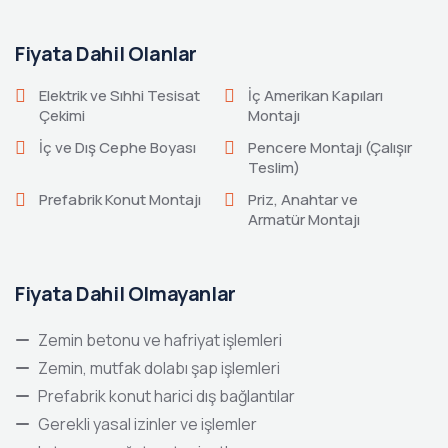
Fiyata Dahil Olanlar
Elektrik ve Sıhhi Tesisat
İç Amerikan Kapıları
Çekimi
Montajı
İç ve Dış Cephe Boyası
Pencere Montajı (Çalışır
Teslim)
Prefabrik Konut Montajı
Priz, Anahtar ve
Armatür Montajı
Fiyata Dahil Olmayanlar
Zemin betonu ve hafriyat işlemleri
Zemin, mutfak dolabı şap işlemleri
Prefabrik konut harici dış bağlantılar
Gerekli yasal izinler ve işlemler