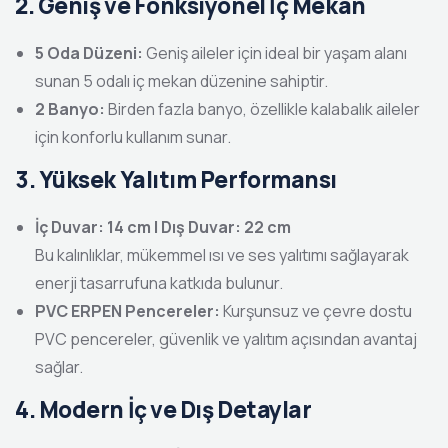
2. Geniş ve Fonksiyonel İç Mekan
5 Oda Düzeni:
Geniş aileler için ideal bir yaşam alanı
sunan 5 odalı iç mekan düzenine sahiptir.
2 Banyo:
Birden fazla banyo, özellikle kalabalık aileler
için konforlu kullanım sunar.
3. Yüksek Yalıtım Performansı
İç Duvar: 14 cm | Dış Duvar: 22 cm
Bu kalınlıklar, mükemmel ısı ve ses yalıtımı sağlayarak
enerji tasarrufuna katkıda bulunur.
PVC ERPEN Pencereler:
Kurşunsuz ve çevre dostu
PVC pencereler, güvenlik ve yalıtım açısından avantaj
sağlar.
4. Modern İç ve Dış Detaylar