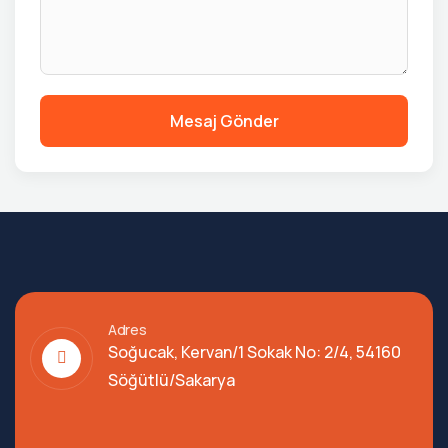
Mesaj Gönder
Adres
Soğucak, Kervan/1 Sokak No: 2/4, 54160
Söğütlü/Sakarya