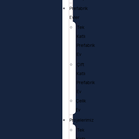
Prefabrik
Evler
Tek
Katlı
Prefabrik
Ev
Çift
Katlı
Prefabrik
Ev
Çelik
Ev
Projelerimiz
Tek
Katlı