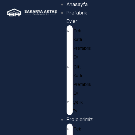
Anasayfa
Prefabrik
Evler
Tek
Katlı
Prefabrik
Ev
Çift
Katlı
Prefabrik
Ev
Çelik
Ev
Projelerimiz
Tek