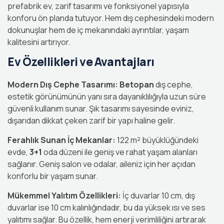
prefabrik ev, zarif tasarımı ve fonksiyonel yapısıyla
konforu ön planda tutuyor. Hem dış cephesindeki modern
dokunuşlar hem de iç mekanındaki ayrıntılar, yaşam
kalitesini artırıyor.
Ev Özellikleri ve Avantajları
Modern Dış Cephe Tasarımı:
Betopan
dış cephe,
estetik görünümünün yanı sıra dayanıklılığıyla uzun süre
güvenli kullanım sunar. Şık tasarımı sayesinde eviniz,
dışarıdan dikkat çeken zarif bir yapı haline gelir.
Ferahlık Sunan İç Mekanlar:
122 m² büyüklüğündeki
evde,
3+1
oda düzeni ile geniş ve rahat yaşam alanları
sağlanır. Geniş salon ve odalar, aileniz için her açıdan
konforlu bir yaşam sunar.
Mükemmel Yalıtım Özellikleri:
İç duvarlar 10 cm, dış
duvarlar ise 10 cm kalınlığındadır, bu da yüksek ısı ve ses
yalıtımı sağlar. Bu özellik, hem enerji verimliliğini artırarak