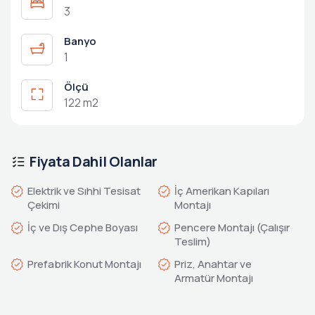
3
Banyo
1
Ölçü
122 m2
Fiyata Dahil Olanlar
Elektrik ve Sıhhi Tesisat
İç Amerikan Kapıları
Çekimi
Montajı
İç ve Dış Cephe Boyası
Pencere Montajı (Çalışır
Teslim)
Prefabrik Konut Montajı
Priz, Anahtar ve
Armatür Montajı