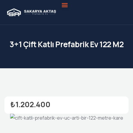
Prefabrik Evler
3+1 Çift Katlı Prefabrik Ev 122 M2
₺1.202.400